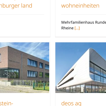
enburger land
wohneinheiten
Hospiz Tecklenburger
Mehrfamilienhaus
Land
Wohneinheite
Mehrfamilienhaus Runde
Rheine
[...]
stein-
deos ag