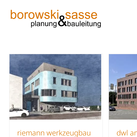
Skip
to
content
riemann werkzeugbau
dwl a