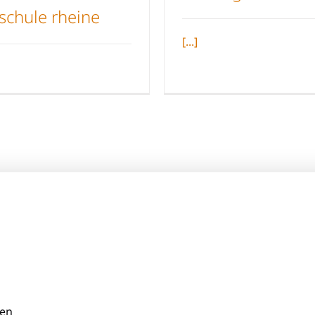
schule rheine
h-Stein-Grundschule
DEOS AG
[...]
Rheine
gen