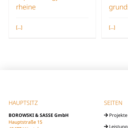
rheine
grund
Kopernikus Gymnasium
Edit
Rheine
[...]
[...]
HAUPTSITZ
SEITEN
BOROWSKI & SASSE GmbH
Projekte
Hauptstraße 15
Leistun