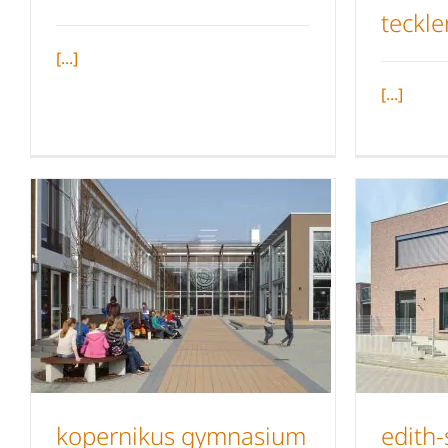
teckl
Neubau 
Michaelschule Rheine
[...]
[...]
kopernikus gymnasium
edith-