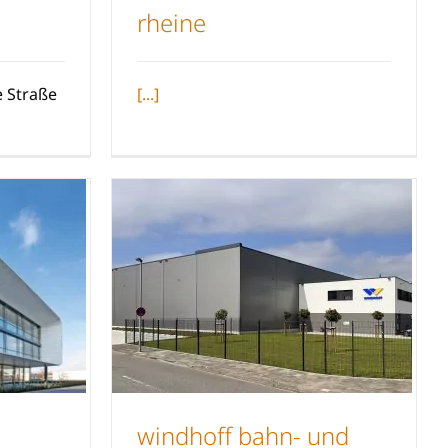
rheine
 15
Nelson-Mandela-Schule
n
Rheine
 Straße
[...]
windhoff bahn- und