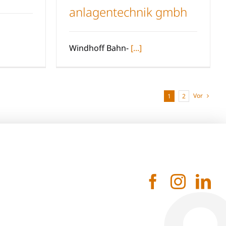
anlagentechnik gmbh
Windhoff Bahn- und
Anlagentechnik GmbH
Windhoff Bahn-
[...]
Vor
1
2