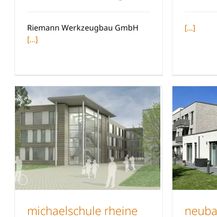
Riemann Werkzeugbau
DWL 
Riemann Werkzeugbau GmbH
[...]
[...]
michaelschule rheine
neuba