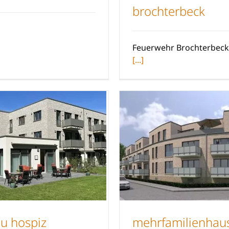
brochterbeck
am Bahnhof Rheine
Feuerwehr Brochte
Feuerwehr Brochterbeck
[...]
u hospiz
mehrfamilienhau