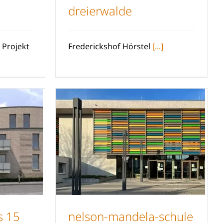
dreierwalde
rbeck
Frederickshof Dreierwalde
 Projekt
Frederickshof Hörstel
[...]
s 15
nelson-mandela-schule