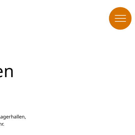
en
agerhallen,
r.