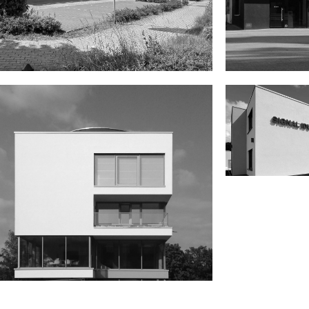
Lünnemann Messetechnik
Feldk
Bezirksdi