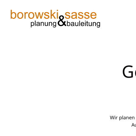
Skip
to
content
G
Wir planen
A