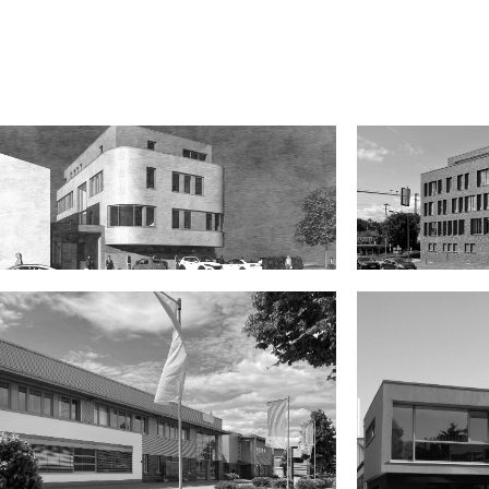
Riemann Werkzeugbau
DWL a