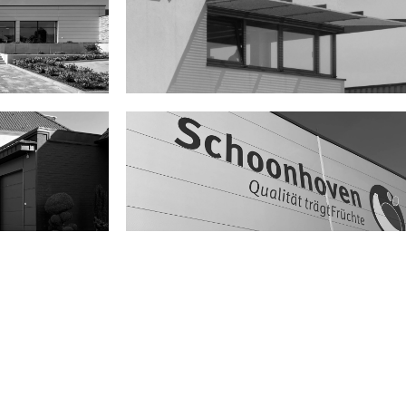
osing
MBH Maschinenbau &
Blechtechnik GmbH
ruber
Schoonhoven