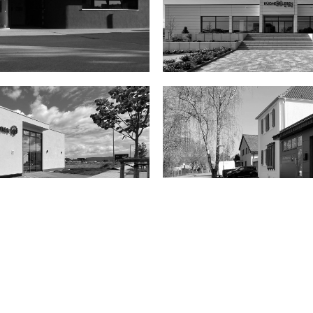
DEOS AG
Küchenstudio L
ötter Lackiererei
rektion SIGNAL IDUNA
Bestattungen G