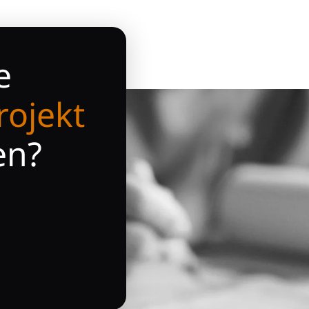
e
rojekt
en?